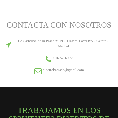
CONTACTA CON NOSOTROS
C/ Castellón de la Plana nº 19 - Trasera Local nº5 - Getafe -
Madrid
616 52 60 83
electrobarrado@gmail.com
TRABAJAMOS EN LOS